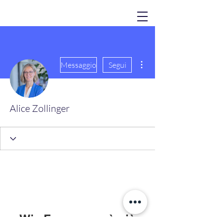
Altre azioni
Messaggio
Segui
Alice Zollinger