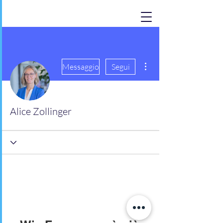
Altre azioni
Messaggio
Segui
Alice Zollinger