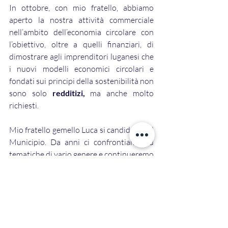
In ottobre, con mio fratello, abbiamo 
aperto la nostra attività commerciale 
nell’ambito dell’economia circolare con 
l’obiettivo, oltre a quelli finanziari, di 
dimostrare agli imprenditori luganesi che 
i nuovi modelli economici circolari e 
fondati sui principi della sostenibilità non 
sono solo 
redditizi,
 ma anche molto 
richiesti.
Mio fratello gemello Luca si candida per il 
Municipio. Da anni ci confrontiamo su 
tematiche di vario genere e continueremo 
a farlo su ogni decisione che passa dal 
Municipio. Avere lui in Municipio è come 
averci entrambi. Luca in municipio 
significa avere un giurista e un 
economista allo stesso tempo.