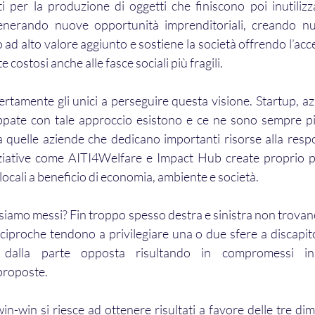
i per la produzione di oggetti che finiscono poi inutilizzat
enerando nuove opportunità imprenditoriali, creando nu
 ad alto valore aggiunto e sostiene la società offrendo l’access
 costosi anche alle fasce sociali più fragili. 
rtamente gli unici a perseguire questa visione. Startup, azi
uppate con tale approccio esistono e ce ne sono sempre pi
a quelle aziende che dedicano importanti risorse alla respon
ziative come AITI4Welfare e Impact Hub create proprio per
i locali a beneficio di economia, ambiente e società.
 siamo messi? Fin troppo spesso destra e sinistra non trovano
ciproche tendono a privilegiare una o due sfere a discapito 
i dalla parte opposta risultando in compromessi ins
proposte.
n-win si riesce ad ottenere risultati a favore delle tre dim