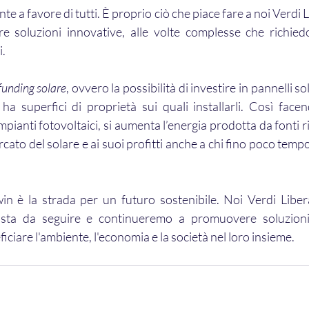
te a favore di tutti. È proprio ciò che piace fare a noi Verdi L
re soluzioni innovative, alle volte complesse che richie
i.
unding solare
, ovvero la possibilità di investire in pannelli so
ha superfici di proprietà sui quali installarli. Così facend
pianti fotovoltaici, si aumenta l’energia prodotta da fonti rin
rcato del solare e ai suoi profitti anche a chi fino poco temp
in è la strada per un futuro sostenibile. Noi Verdi Liber
iusta da seguire e continueremo a promuovere soluzioni
iciare l'ambiente, l'economia e la società nel loro insieme.