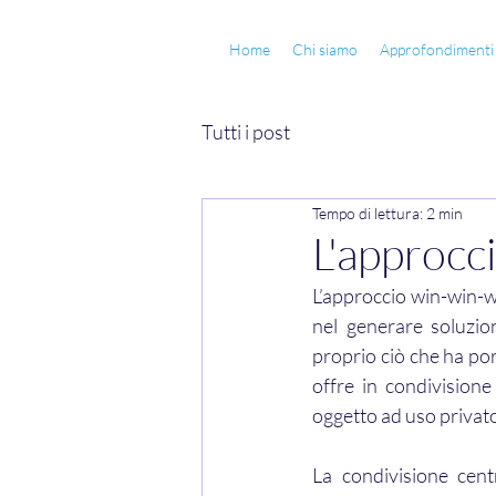
Home
Chi siamo
Approfondimenti
Tutti i post
Tempo di lettura: 2 min
L'approcc
L’approccio win-win-wi
nel generare soluzi
proprio ciò che ha por
offre in condivisione
oggetto ad uso privato 
La condivisione cent